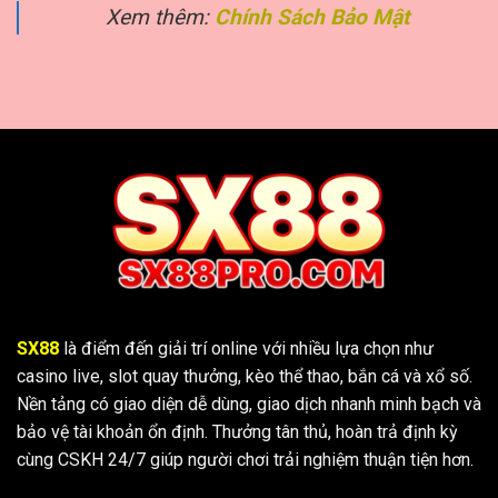
Xem thêm:
Chính Sách Bảo Mật
SX88
là điểm đến giải trí online với nhiều lựa chọn như
casino live, slot quay thưởng, kèo thể thao, bắn cá và xổ số.
Nền tảng có giao diện dễ dùng, giao dịch nhanh minh bạch và
bảo vệ tài khoản ổn định. Thưởng tân thủ, hoàn trả định kỳ
cùng CSKH 24/7 giúp người chơi trải nghiệm thuận tiện hơn.