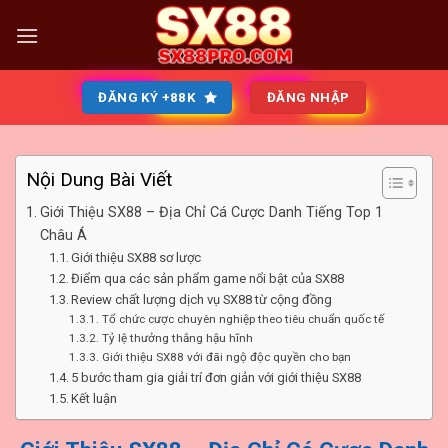
ĐĂNG KÝ +88K
ĐĂNG NHẬP
Nội Dung Bài Viết
Giới Thiệu SX88 – Địa Chỉ Cá Cược Danh Tiếng Top 1
Châu Á
Giới thiệu SX88 sơ lược
Điểm qua các sản phẩm game nổi bật của SX88
Review chất lượng dịch vụ SX88 từ cộng đồng
Tổ chức cược chuyên nghiệp theo tiêu chuẩn quốc tế
Tỷ lệ thưởng thắng hậu hĩnh
Giới thiệu SX88 với đãi ngộ độc quyền cho bạn
5 bước tham gia giải trí đơn giản với giới thiệu SX88
Kết luận