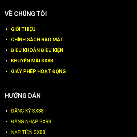
VỀ CHÚNG TÔI
GIỚI THIỆU
CHÍNH SÁCH BẢO MẬT
ĐIỀU KHOẢN ĐIỀU KIỆN
KHUYẾN MÃI SX88
GIẤY PHÉP HOẠT ĐỘNG
HƯỚNG DẪN
ĐĂNG KÝ SX88
ĐĂNG NHẬP SX88
NẠP TIỀN SX88