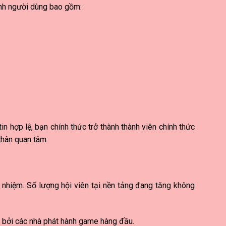
nh người dùng bao gồm:
n hợp lệ, bạn chính thức trở thành thành viên chính thức
 thân quan tâm.
ín nhiệm. Số lượng hội viên tại nền tảng đang tăng không
ấp bởi các nhà phát hành game hàng đầu.