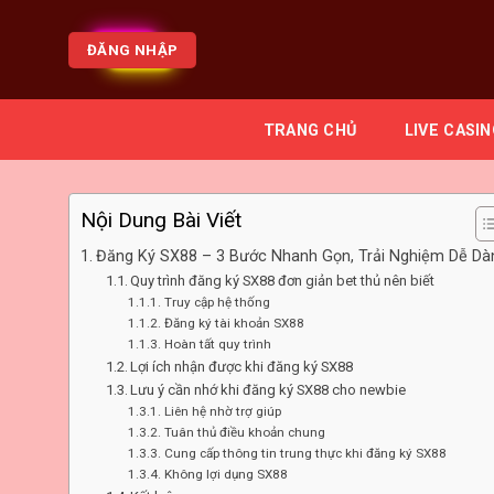
ĐĂNG NHẬP
TRANG CHỦ
LIVE CASI
Nội Dung Bài Viết
Đăng Ký SX88 – 3 Bước Nhanh Gọn, Trải Nghiệm Dễ Dà
Quy trình đăng ký SX88 đơn giản bet thủ nên biết
Truy cập hệ thống
Đăng ký tài khoản SX88
Hoàn tất quy trình
Lợi ích nhận được khi đăng ký SX88
Lưu ý cần nhớ khi đăng ký SX88 cho newbie
Liên hệ nhờ trợ giúp
Tuân thủ điều khoản chung
Cung cấp thông tin trung thực khi đăng ký SX88
Không lợi dụng SX88