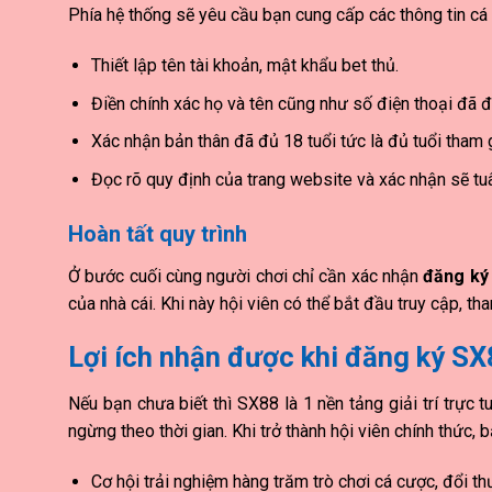
Phía hệ thống sẽ yêu cầu bạn cung cấp các thông tin cá 
Thiết lập tên tài khoản, mật khẩu bet thủ.
Điền chính xác họ và tên cũng như số điện thoại đã đ
Xác nhận bản thân đã đủ 18 tuổi tức là đủ tuổi tham 
Đọc rõ quy định của trang website và xác nhận sẽ tuâ
Hoàn tất quy trình
Ở bước cuối cùng người chơi chỉ cần xác nhận
đăng ký
của nhà cái. Khi này hội viên có thể bắt đầu truy cập, 
Lợi ích nhận được khi đăng ký S
Nếu bạn chưa biết thì SX88 là 1 nền tảng giải trí trực 
ngừng theo thời gian. Khi trở thành hội viên chính thức,
Cơ hội trải nghiệm hàng trăm trò chơi cá cược, đổi t