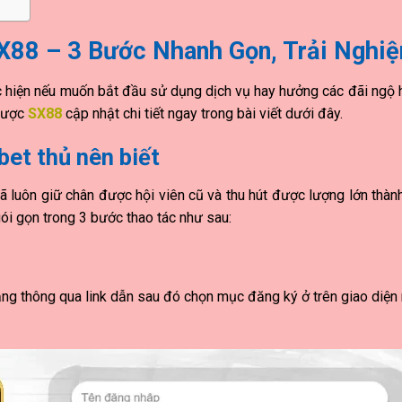
X88 – 3 Bước Nhanh Gọn, Trải Nghi
c hiện nếu muốn bắt đầu sử dụng dịch vụ hay hưởng các đãi ngộ 
 được
SX88
cập nhật chi tiết ngay trong bài viết dưới đây.
bet thủ nên biết
 luôn giữ chân được hội viên cũ và thu hút được lượng lớn thàn
gói gọn trong 3 bước thao tác như sau:
ng thông qua link dẫn sau đó chọn mục đăng ký ở trên giao diện m