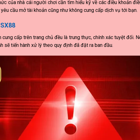
thức của nhà cái người chơi cần tìm hiểu kỹ về các điều khoản 
ối yêu cầu mở tài khoản cũng như không cung cấp dịch vụ tới bạn.
ý SX88
ung cấp trên trang chủ đều là trung thực, chính xác tuyệt đối. Nế
h sẽ tiến hành xử lý theo quy định đã đặt ra ban đầu.