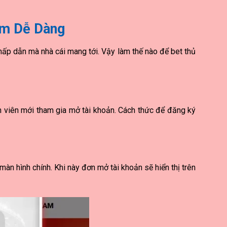
ệm Dễ Dàng
hấp dẫn mà nhà cái mang tới. Vậy làm thế nào để bet thủ
h viên mới tham gia mở tài khoản. Cách thức để đăng ký
àn hình chính. Khi này đơn mở tài khoản sẽ hiển thị trên