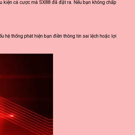
điều kiện cá cược mà SX88 đã đặt ra. Nếu bạn không chấp
u hệ thống phát hiện bạn điền thông tin sai lệch hoặc lợi