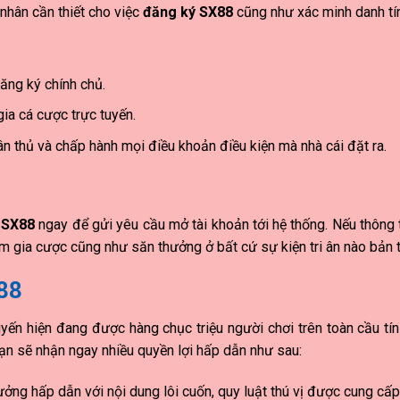
nhân cần thiết cho việc
đăng ký SX88
cũng như xác minh danh tí
ăng ký chính chủ.
gia cá cược trực tuyến.
n thủ và chấp hành mọi điều khoản điều kiện mà nhà cái đặt ra.
 SX88
ngay để gửi yêu cầu mở tài khoản tới hệ thống. Nếu thông ti
tham gia cược cũng như săn thưởng ở bất cứ sự kiện tri ân nào bản
X88
tuyến hiện đang được hàng chục triệu người chơi trên toàn cầu t
 bạn sẽ nhận ngay nhiều quyền lợi hấp dẫn như sau:
hưởng hấp dẫn với nội dung lôi cuốn, quy luật thú vị được cung c