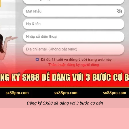
Đăng ký SX88 dễ dàng với 3 bước cơ bản