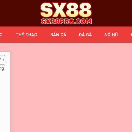
NO
THỂ THAO
BẮN CÁ
ĐÁ GÀ
NỔ HŨ
ng